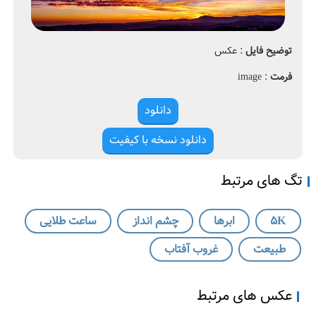
0
ا
2
ب
0
ر
ه
توضیح فایل
: عکس
a
ا
فرمت
: image
،
r
m
چ
o
ش
دانلود
م
دانلود نسخه با کیفیت
ا
ن
د
تگ های مرتبط
ا
ز
5K
ابرها
چشم انداز
ساعت طلایی
طبیعت
غروب آفتاب
عکس های مرتبط