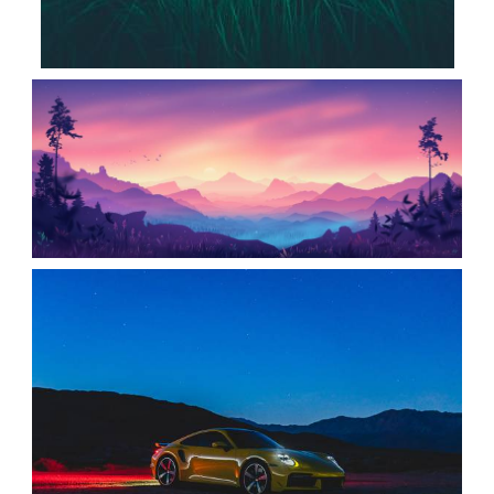
عکس کوه آتشفشان بالی اندونزی
،
armo
آتشفشان
آسمان
،
پرستاره
اندونزی
تصاویر زمینه طبیعت / دره
،
armo
چشم انداز
دره