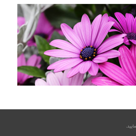
گلها / گلهای دیزی تصاویر پس زمینه
،
،
armo
باغ
بوکه
کلان
ایید.