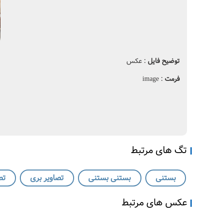
توضیح فایل
: عکس
فرمت
: image
تگ های مرتبط
بستنی
بستنی بستنی
تصاویر بری
تص
عکس های مرتبط