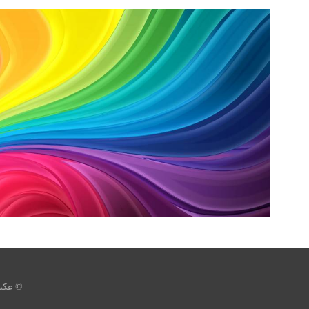
عکس رنگ های رنگین کمان
،
،
armo
5K
امواج
چند رنگ
© عکس 