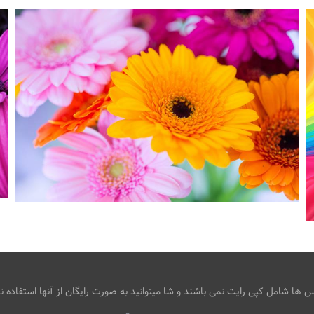
ا
و
ی
ر
ب
ر
ی
گل / تصاویر پس زمینه ژربرا دیزی
،
،
armo
تار شده
رنگ صورتی
ژربرا دیزی
ها شامل کپی رایت نمی باشند و شا میتوانید به صورت رایگان از آنها استفاده نم