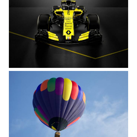
ر
ز
ش
ی
رنو فرمول 1 2018 R.S.18 پس زمینه خاکستری عکس
اتومبیل جلو اتومبیل تصویر زمینه تصویر زمینه اتومبیل ،
اتومبیلرانی ، ورزشی ، ورزشی
،
armo
تصاویر hd اتومبیل
تصاویر HD
،
اتومبیلرانی
تصاویر hd فرمول 1