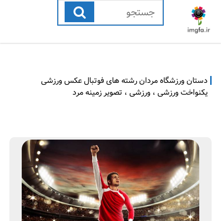
رفتن
به
محتوا
دستان ورزشگاه مردان رشته های فوتبال عکس ورزشی
یکنواخت ورزشی ، ورزشی ، تصویر زمینه مرد
ن
و
و
ر
ا
ز
م
ش
ب
ی
ر
5
ت
,
ص
2
ا