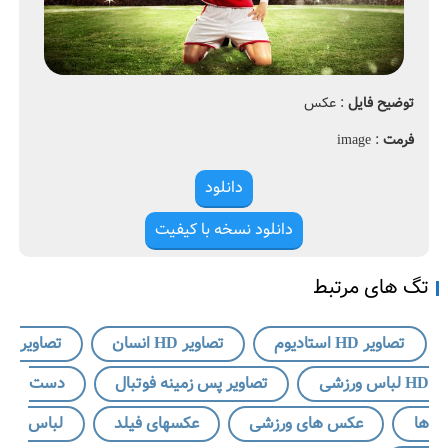
0
و
2
ی
0
ر
h
d
a
توضیح فایل
: عکس
r
ا
m
س
فرمت
: image
o
ت
ا
دانلود
د
ی
دانلود نسخه با کیفیت
و
م
تگ های مرتبط
،
ت
ص
تصاویر HD استادیوم
تصاویر HD انسان
تصاویر
ا
و
HD لباس ورزشی
تصاویر پس زمینه فوتبال
دست
ی
ر
ها
عکس های ورزشی
عکسهای فیلد
لباس
h