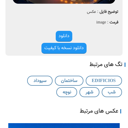
i
0
c
2
توضیح فایل
: عکس
i
0
o
فرمت
: image
s
a
،
r
دانلود
m
س
o
ا
دانلود نسخه با کیفیت
خ
ت
م
تگ های مرتبط
ا
ن
EDIFICIOS
ساختمان
سیوداد
،
س
شب
شهر
نوچه
ی
و
د
عکس های مرتبط
ا
د