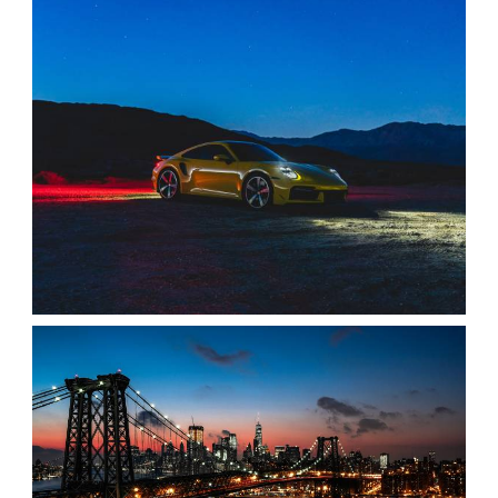
عکس پورشه در شب
،
،
2021
5K
8K
armo