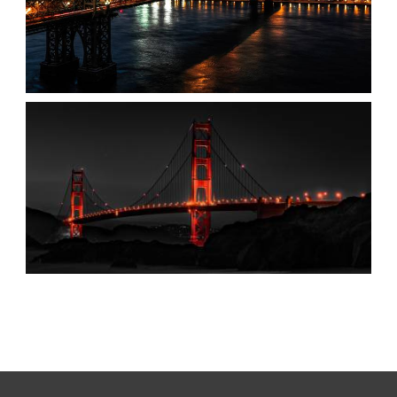
تصویر زمینه جهانی / پل ویلیامزبورگ
،
armo
پل معلق
پل
،
ویلیامزبورگ
جهان
تصویر زمینه زیبا از پل گلدن گیت در شب با زمینه مشکی
،
armo
پس زمینه تیره
پل گلدن
،
گیت
تک رنگ