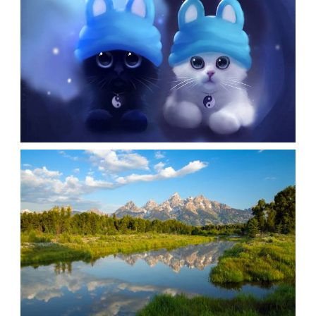
دو گربه سیاه و سفید با نمک و ناز
،
،
armo
HD
بچه گربه
جذاب