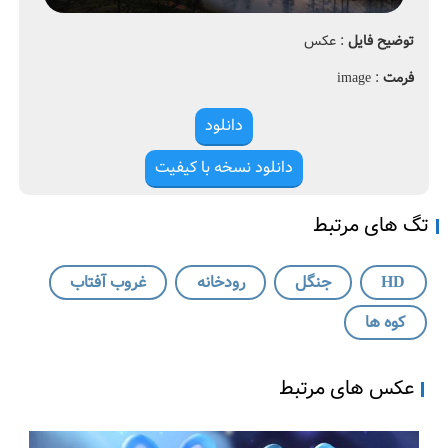
0
ن
2
گ
توضیح فایل
: عکس
0
ل
،
فرمت
: image
a
ر
r
و
دانلود
m
د
o
خ
دانلود نسخه با کیفیت
ا
ن
تگ های مرتبط
ه
HD
جنگل
رودخانه
غروب آفتاب
کوه ها
عکس های مرتبط