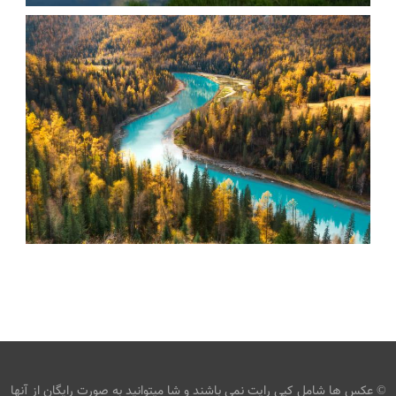
عکس منظره سبز کوه و دریاچه
armo
رودخانه
عکس رودخانه وسط جنگل
armo
رودخانه
© عکس ها شامل کپی رایت نمی باشند و شا میتوانید به صورت رایگان از آنها