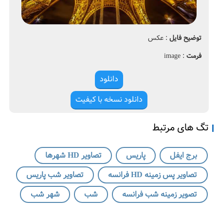
0
ا
2
ن
1
ب
توضیح فایل
: عکس
a
ر
r
ج
فرمت
: image
m
ا
o
ی
دانلود
ف
ل
دانلود نسخه با کیفیت
،
پ
تگ های مرتبط
ا
ر
ی
برج ایفل
پاریس
تصاویر HD شهرها
س
،
تصاویر پس زمینه HD فرانسه
تصاویر شب پاریس
ت
ص
تصویر زمینه شب فرانسه
شب
شهر شب
ا
و