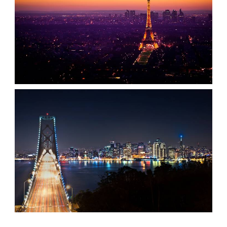
تصویر زمینه برج ایفل در غروب
،
armo
آسمان نارنجی
برج ایفل
تصویر زمینه شب شهر در کنار پل سانفرانسیسکو