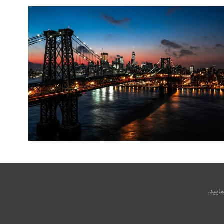
تصویر زمینه جهانی / پل ویلیامزبورگ
،
،
armo
پل معلق
پل ویلیامزبورگ
جهان
ایید.