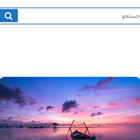
ژ
ط
ا
ب
ن
ی
و
ع
ی
ت
ه
1
د
7
ر
,
ی
2
ا
،
0