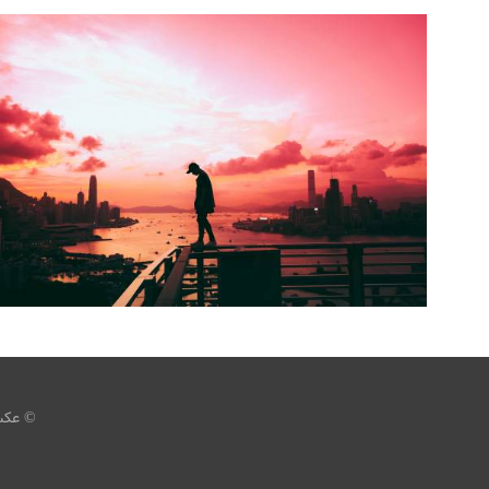
عکس پسر تنها غمگین
،
armo
پسر تنها
غمگین
© عکس 