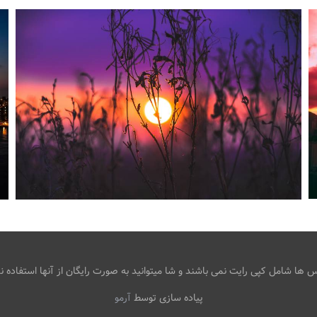
طلوع زیبای آفتاب در هوای بنفش پشت علفزار
،
،
armo
آسمان بنفش
طلوع آفتاب
طلوع
خورشید
ها شامل کپی رایت نمی باشند و شا میتوانید به صورت رایگان از آنها استفاده نم
پیاده سازی توسط
آرمو