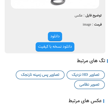
2
0
ت
ص
توضیح فایل
: عکس
a
ا
r
و
فرمت
: image
m
ی
o
ر
دانلود
H
D
دانلود نسخه با کیفیت
ن
ز
د
تگ های مرتبط
ی
ک
تصاویر HD نزدیک
تصاویر پس زمینه نارنجک
،
ت
تصویر نظامی
ص
ا
و
عکس های مرتبط
ی
ر