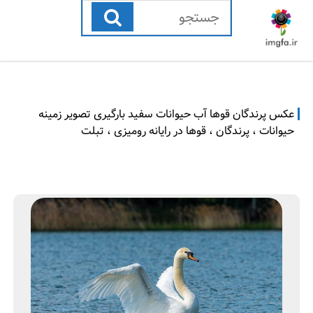
رفتن
به
محتوا
عکس پرندگان قوها آب حیوانات سفید بارگیری تصویر زمینه
حیوانات ، پرندگان ، قوها در رایانه رومیزی ، تبلت
ا
پ
ک
ر
ت
ن
ب
د
ر
گ
3
ا
0
ن
,
2
پ