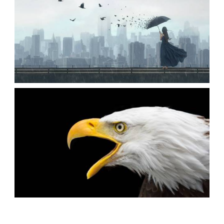
armo
آسمان بنفش
ابرها
اقیانوس
عکس دختری با چتر زیر باران غمگین
،
،
armo
باران
پرنده
چتر
عکس سر عقاب