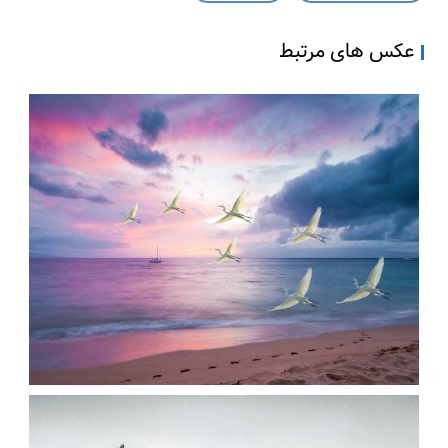
ی
ر
عکس های مرتبط
پ
س
ز
م
ی
ن
ه
h
d
عکس زیبای پرواز لک لک ها در آسمان دریا
،
،