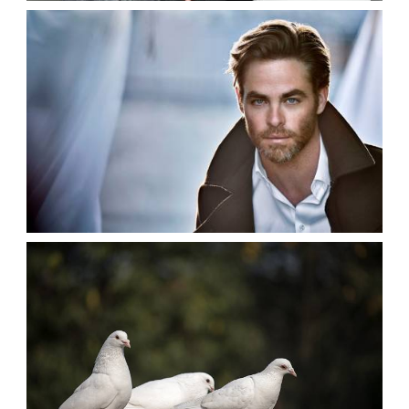
و
ی
عکسهای کریس پاین HD
ر
armo
بازیگران هالیوود
پ
س
ز
م
ی
ن
ه
h
d
ف
جدیدترین عکس فوری کریس پاین
ی
armo
بازیگران هالیوود
ل
م