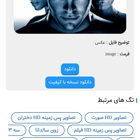
,
ه
2
ا
0
2
ت
0
ص
ا
توضیح فایل
: عکس
a
و
r
ی
فرمت
: image
m
ر
h
o
دانلود
d
ص
دانلود نسخه با کیفیت
و
ر
ت
تگ های مرتبط
،
ت
تصاویر HD صورت
تصاویر پس زمینه HD دختران
ص
ا
تصاویر پس زمینه HD فیلم
زوی سالدانا
سه 3
و