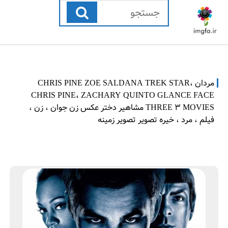
رفتن
به
محتوا
مردان CHRIS PINE ZOE SALDANA TREK STAR،
CHRIS PINE، ZACHARY QUINTO GLANCE FACE
THREE 3 MOVIES مشاهیر دختر عکس زن جوان ، زن ،
فیلم ، مرد ، خیره تصویر تصویر زمینه
ن
ه
و
ن
ا
ر
م
پ
ب
ی
ر
ش
7
ه