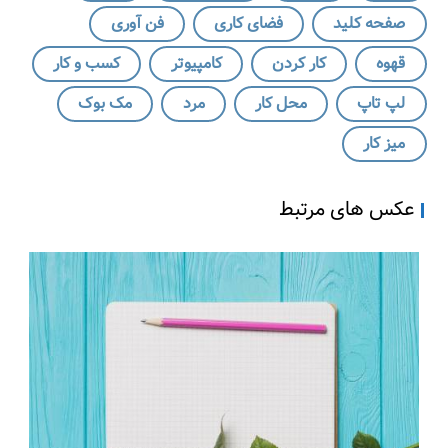
ک
صفحه کلید
فضای کاری
فن آوری
ن
ی
قهوه
کار کردن
کامپیوتر
کسب و کار
د
لپ تاپ
محل کار
مرد
مک بوک
،
پ
میز کار
ه
ن
عکس های مرتبط