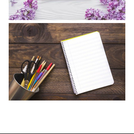
عکس مداد و دفتر
،
armo
دفتر
دفترچه
عکس جعبه مداد و دفتر
،
،
armo
خودکار
دفتر
دفترچه