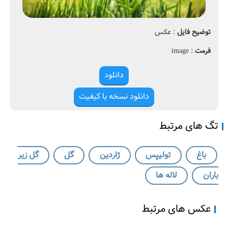
1
ی
پ
a
س
توضیح فایل
: عکس
،
r
m
ژ
فرمت
: image
o
ا
ر
دانلود
د
ی
دانلود نسخه با کیفیت
ن
تگ های مرتبط
باغ
تولیپس
ژاردین
گل
گل زیر
باران
لاله ها
عکس های مرتبط