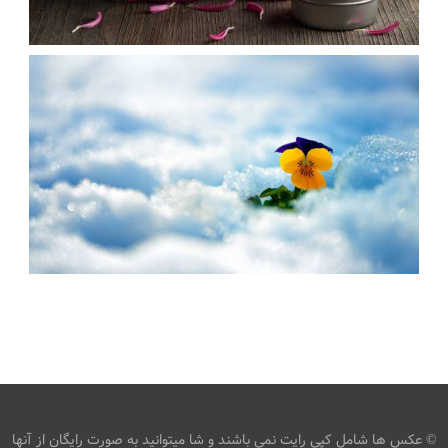
عکس شمع و گل های صورتی
،
armo
تصاویر گل داودی
تصویر دسته
،
گل
شمع
عکس گل زرد در میان برف
،
،
armo
برف
برفی
زمستان
© عکس ها شامل کپی رایت نمی باشند و شا میتوانید به صورت رایگان از آنها