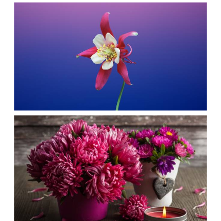
تصویر زمینه گل زیبا
armo
گل