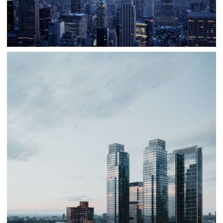
تصاویر پس زمینه 4K ULTRA HD شهر نیویورک
armo
آسمان
،
،
خراش
ادیفیسیو
راسکسیلوس