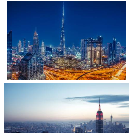
تصویر زمینه شهر پیشرفته
،
armo
5K
آسمان خراش
تصویر زمینه جهانی / برج خلیفه
،
،
armo
آسمان خراش
برج خلیفه
جهان