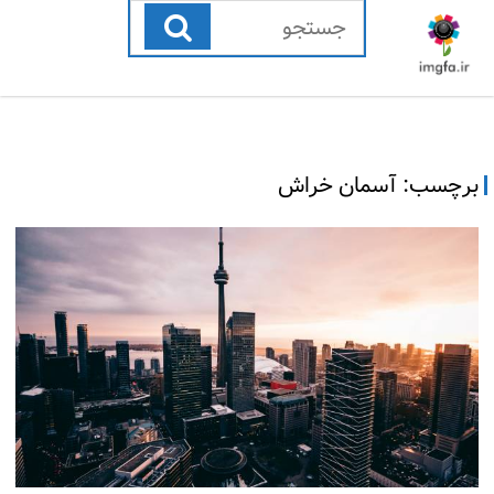
رفتن
به
محتوا
برچسب:
آسمان خراش