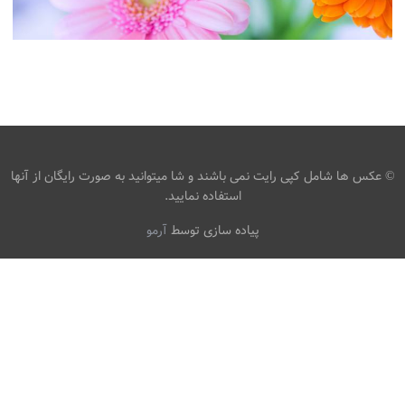
گل / تصاویر پس زمینه ژربرا دیزی
،
،
armo
تار شده
رنگ صورتی
ژربرا دیزی
© عکس ها شامل کپی رایت نمی باشند و شا میتوانید به صورت رایگان از آنها
استفاده نمایید.
پیاده سازی توسط
آرمو