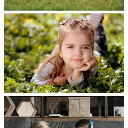
توله های روباه عکس دو حیوان چمن خوابیده و حیوانات
حیوانات ، شروع ، 2 ، تخمگذار ، خوردن تصویر زمینه برای
بارگیری تصویر در رایانه رومیزی ، قرص
،
،
armo
2 تصویر زمینه
تخمگذار
تصاویر پس
زمینه نگاهی
چمن دختران کوچک نگاه دراز کشیده عکس کودکان کودک ،
خیره شدن ، تخمگذار ، تخمین زدن تصویر زمینه برای بارگیری
تصویر در رایانه رومیزی ، قرص
،
،
armo
تخمگذار
تصاویر چمن
دختران کوچک
چمن