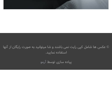
عکس LAMBORGHINI SPYDER HURACAN 2020 RWD
EVO BLUE ROADSTER BLUE CARS اتومبیل ، تصویر
زمینه تصویر خودکار
،
،
armo
تصاویر hd رنگی
تصاویر آبی
تصاویر
پس زمینه HD Roadster
© عکس ها شامل کپی رایت نمی باشند و شا میتوانید به صورت رایگان از آنها
استفاده نمایید.
پیاده سازی توسط
آرمو