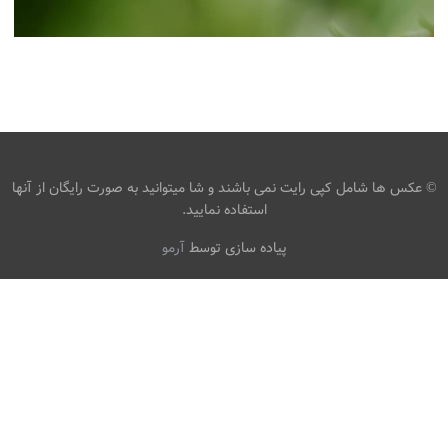
عکس حیوانات بوکه از حیوانات CLOSEUP حیوان ، تصویر
زمینه پس زمینه تار
،
armo
تصاویر hd حیوانات
تصاویر
،
زنبورها
حشرات
© عکس ها شامل کپی رایت نمی باشند و شا میتوانید به صورت رایگان از آنها
استفاده نمایید.
پیاده سازی توسط
آرمو