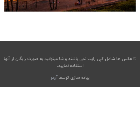
طلوع و غروب خورشید در ساحل ایالات متحده آمریکا عکس
طبیعت MARINAS SAN CLEMENTE BEACH
CALIFORNIA PALMS طلوع و غروب آفتاب ، اسکله ، اسکله
، درختان نخل ، سواحل
،
armo
اسکله
تصاویر پس زمینه طلوع و
،
غروب خورشید
تصاویر ساحل
© عکس ها شامل کپی رایت نمی باشند و شا میتوانید به صورت رایگان از آنها
استفاده نمایید.
پیاده سازی توسط
آرمو