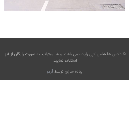
عکس اتومبیل BMW I8 ROADSTER رنگ نقره ای اتومبیل ،
بارگیری تصویر زمینه تصویر خودکار روی رایانه رومیزی ، تبلت
،
armo
بی ام و
تصاویر پس زمینه HD رنگ
،
نقره ای اتومبیل
تصویر رودستر
© عکس ها شامل کپی رایت نمی باشند و شا میتوانید به صورت رایگان از آنها
استفاده نمایید.
پیاده سازی توسط
آرمو