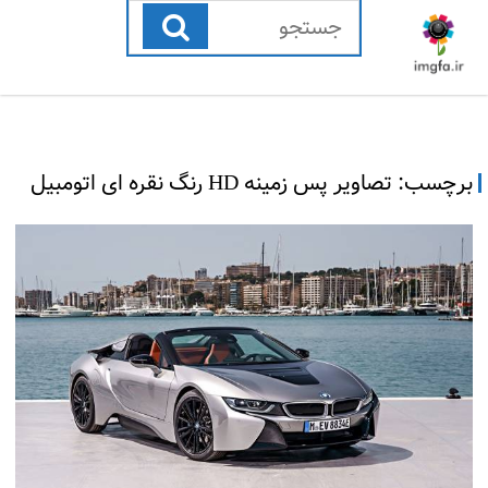
رفتن
به
محتوا
برچسب:
تصاویر پس زمینه HD رنگ نقره ای اتومبیل