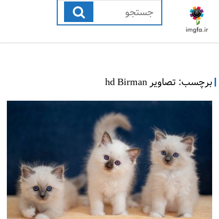
رفتن
به
محتوا
برچسب:
تصاویر hd Birman