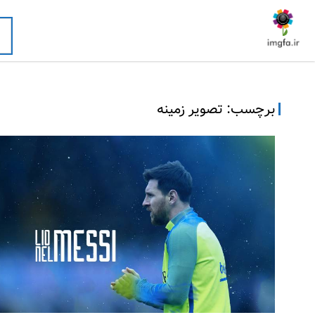
برچسب:
تصویر زمینه