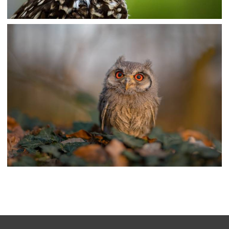
عکس پرندگان جغدها ATHENE CUNICULARIA عکس سر
حیوانات حیوان ، پرنده ، جغد ، خیره شدن تصویر زمینه تصویر
،
armo
تصاویر hd پرندگان
تصاویر hd
،
پرنده
جغدها
عکس OWLS BIRDS PTILOPSIS LEUCOTIS عکس
حیوانات بوکه حیوان ، پرنده ، جغد ، خیره ، تاری تصویر زمینه
تصویر زمینه
،
،
armo
پرنده ها
جغدها
حیوان