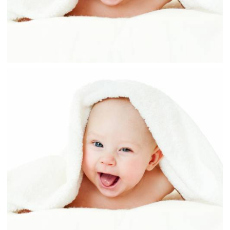
عکس بچه با نمک در حال چشمک زدن
،
،
armo
بچه
حوله
زمینه سفید