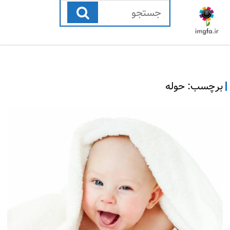
رفتن
به
محتوا
برچسب:
حوله