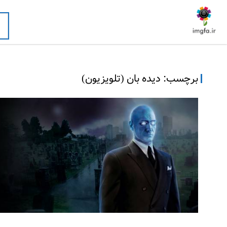
برچسب:
دیده بان (تلویزیون)