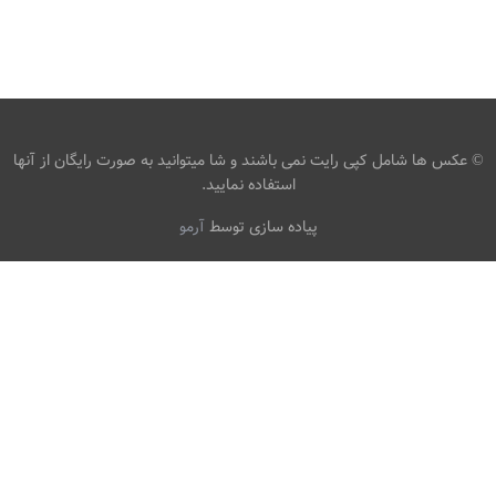
عکس گل صورتی و قطره های آب
،
،
armo
4K
رها کردن
قطره آب
© عکس ها شامل کپی رایت نمی باشند و شا میتوانید به صورت رایگان از آنها
استفاده نمایید.
پیاده سازی توسط
آرمو