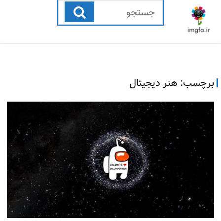
رفتن
به
محتوا
برچسب:
هنر دیجیتال