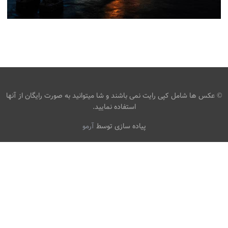
تصویر زمینه جهانی / پل ویلیامزبورگ
،
،
armo
پل معلق
پل ویلیامزبورگ
جهان
© عکس ها شامل کپی رایت نمی باشند و شا میتوانید به صورت رایگان از آنها
استفاده نمایید.
پیاده سازی توسط
آرمو