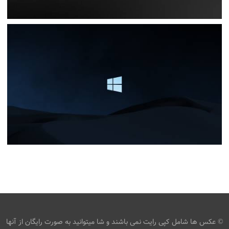
عکس ویندوز بلک رایانه بارگیری تصویر زمینه در رایانه رومیزی ،
تبلت
،
،
armo
پنجره ها
رنگها
سیاه
WINDOWS 10 DARK DARK
،
،
armo
HD
پنجره ها
سطح ویندوز
© عکس ها شامل کپی رایت نمی باشند و شا میتوانید به صورت رایگان از آنها