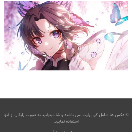
TANJIRO KAMADO از KIMETSU NO YAIBA ANIME
4K ULTRA HD WALLPAPER
Guardianes de la
armo
،
،
Noche
انیمه
تانجیرو کمادو
SHINOBU KOCHO از KIMETSU NO YAIBA ANIME 4K
ULTRA HD WALLPAPER
Guardianes de la
armo
،
،
Noche
انیمه
شیطان قاتل
© عکس ها شامل کپی رایت نمی باشند و شا میتوانید به صورت رایگان از آنها
استفاده نمایید.