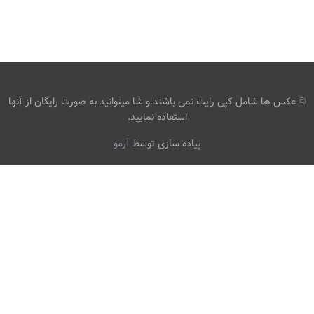
BRIE LARSON در نقش کاپیتان مارول
،
،
armo
Brie Larson
4K
بری لارسون
© عکس ها شامل کپی رایت نمی باشند و شا میتوانید به صورت رایگان از آنها
استفاده نمایید.
پیاده سازی توسط
آرمو