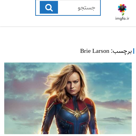
رفتن
به
محتوا
برچسب:
Brie Larson