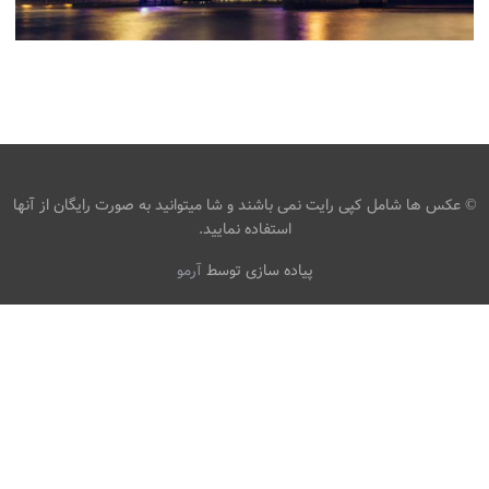
عکس پل لندن
،
،
armo
tower bridge
انگلستان
پل لندن
© عکس ها شامل کپی رایت نمی باشند و شا میتوانید به صورت رایگان از آنها
استفاده نمایید.
پیاده سازی توسط
آرمو